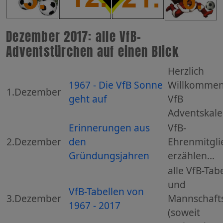
Dezember 2017: alle VfB-
Adventstürchen auf einen Blick
Herzlich
1967 - Die VfB Sonne
Willkommen
1.Dezember
geht auf
VfB
Adventskalen
Erinnerungen aus
VfB-
2.Dezember
den
Ehrenmitgli
Gründungsjahren
erzählen...
alle VfB-Tab
und
VfB-Tabellen von
3.Dezember
Mannschafts
1967 - 2017
(soweit