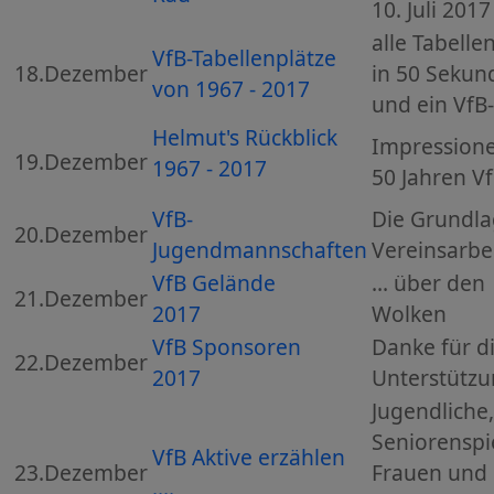
10. Juli 2017
alle Tabelle
VfB-Tabellenplätze
18.Dezember
in 50 Sekun
von 1967 - 2017
und ein VfB
Helmut's Rückblick
Impression
19.Dezember
1967 - 2017
50 Jahren V
VfB-
Die Grundla
20.Dezember
Jugendmannschaften
Vereinsarbe
VfB Gelände
... über den
21.Dezember
2017
Wolken
VfB Sponsoren
Danke für d
22.Dezember
2017
Unterstützu
Jugendliche,
Seniorenspie
VfB Aktive erzählen
23.Dezember
Frauen und
....