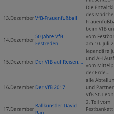
Die Entwick
des Mädche
13.Dezember
VfB-Frauenfußball
Frauenfußba
beim VfB un
50 Jahre VfB
vom Festba
14.Dezember
Festreden
am 10. Juli 
legendäre 
und AH Aus
15.Dezember
Der VfB auf Reisen....
vom Mittelp
der Erde...
alle Abteilu
16.Dezember
Der VfB 2017
und Partner
VfB St. Leo
2. Teil vom
Ballkünstler David
17.Dezember
Festbankett
Rau