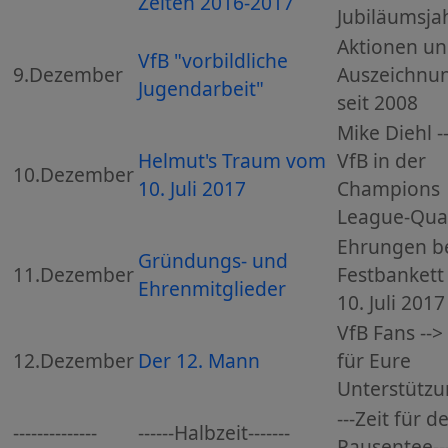
Zeiten 2016-2017
Jubiläumsja
Aktionen u
VfB "vorbildliche
9.Dezember
Auszeichnu
Jugendarbeit"
seit 2008
Mike Diehl -
Helmut's Traum vom
VfB in der
10.Dezember
10. Juli 2017
Champions
League-Qual
Ehrungen b
Gründungs- und
11.Dezember
Festbankett
Ehrenmitglieder
10. Juli 2017
VfB Fans --
12.Dezember
Der 12. Mann
für Eure
Unterstütz
---Zeit für d
--------------
------Halbzeit-------
Pausentee--