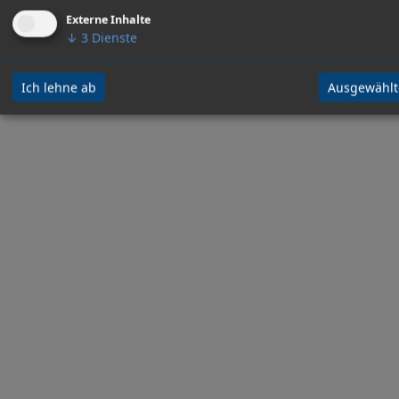
Externe Inhalte
↓
3
Dienste
Ich lehne ab
Ausgewählt