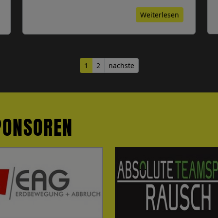
Weiterlesen
1
2
nächste
PONSOREN