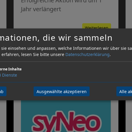
Erfolgreiche Aktion wird um 1
Jahr verlängert
Weiterlesen
mationen, die wir sammeln
 sie einsehen und anpassen, welche Informationen wir über sie 
erfahren, lesen Sie bitte unsere
Datenschutzerklärung
.
erne Inhalte
3
Dienste
Juli 2026
ab
Ausgewählte akzeptieren
Alle a