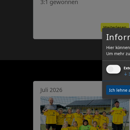
3:1 gewonnen
Weiterlesen
Infor
Hier können
Um mehr zu 
Ext
↓
Juli 2026
Ich lehne 