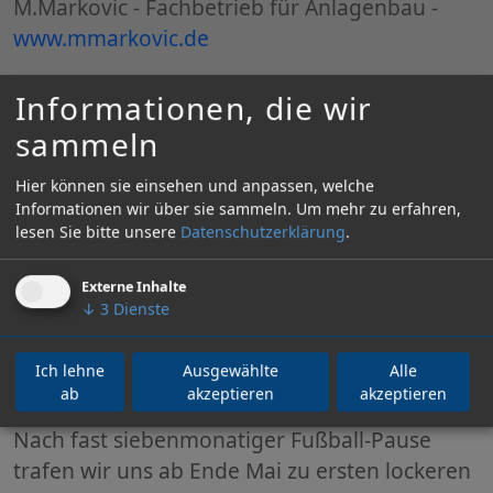
M.Markovic - Fachbetrieb für Anlagenbau -
www.mmarkovic.de
So geht's VfB Frauen!
Informationen, die wir
sammeln
Hier können sie einsehen und anpassen, welche
Informationen wir über sie sammeln.
Um mehr zu erfahren,
lesen Sie bitte unsere
Datenschutzerklärung
.
24. August 2021, Vorbereitung SpG St.
Leon-Mingolsheim
Externe Inhalte
↓
3
Dienste
Ich lehne
Ausgewählte
Alle
ab
akzeptieren
akzeptieren
Nach fast siebenmonatiger Fußball-Pause
trafen wir uns ab Ende Mai zu ersten lockeren