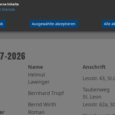
erne Inhalte
N.N.
3
Dienste
ab
Ausgewählte akzeptieren
Alle a
07-2026
Name
Anschrift
Helmut
Leostr. 43, St
Lawinger
Taubenweg
Bernhard Tropf
St. Leon
Bernd Wirth
Leostr. 62a, S
er
Roman