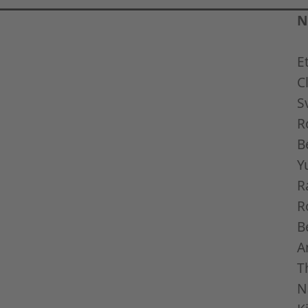
N
E
C
S
R
B
Y
R
R
B
A
T
N