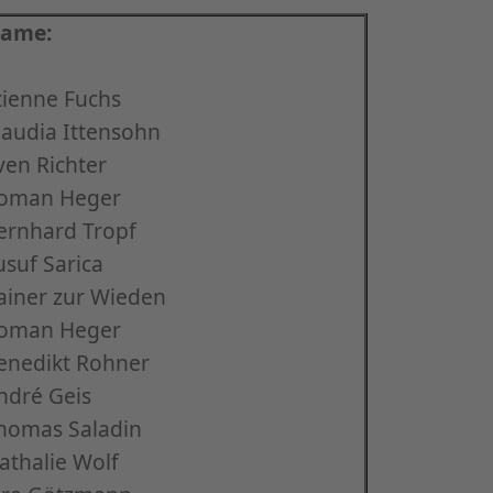
ame:
tienne Fuchs
laudia Ittensohn
ven Richter
oman Heger
ernhard Tropf
usuf Sarica
ainer zur Wieden
oman Heger
enedikt Rohner
ndré Geis
homas Saladin
athalie Wolf