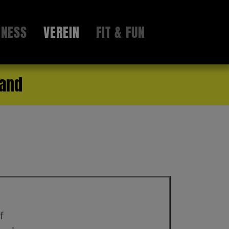
INESS
VEREIN
FIT & FUN
tand
f