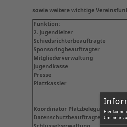
sowie weitere wichtige Vereinsfun
Funktion:
2. Jugendleiter
Schiedsrichterbeauftragte
Sponsoringbeauftragter
Mitgliederverwaltung
Jugendkasse
Presse
Platzkassier
Infor
Koordinator Platzbelegung
Hier können
Datenschutzbeauftragte
Um mehr zu 
Schlüsselverwaltung