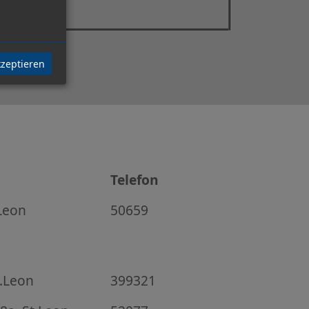
kzeptieren
Telefon
.Leon
50659
t.Leon
399321