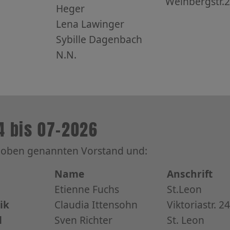
Weinbergstr.2
Heger
Lena Lawinger
Sybille Dagenbach
N.N.
4 bis 07-2026
m oben genannten Vorstand und:
Name
Anschrift
Etienne Fuchs
St.Leon
ik
Claudia Ittensohn
Viktoriastr. 24
l
Sven Richter
St. Leon