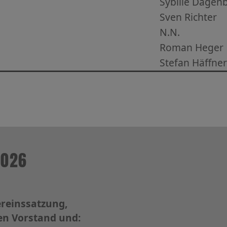
Sybille Dagen
Sven Richter
N.N.
Roman Heger
Stefan Häffner
2026
ereinssatzung,
n Vorstand und: