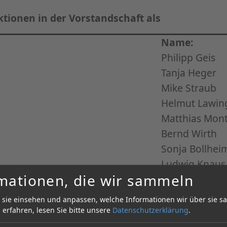
ktionen in der Vorstandschaft als
Name:
Philipp Geis
Tanja Heger
Mike Straub
Helmut Lawin
Matthias Mon
Bernd Wirth
Sonja Bollhei
Ludwig Knaus
mationen, die wir sammeln
Heinrich Hei
Martin Wolf
 sie einsehen und anpassen, welche Informationen wir über sie 
Lena Bollheim
erfahren, lesen Sie bitte unsere
Datenschutzerklärung
.
Lena Lawinge