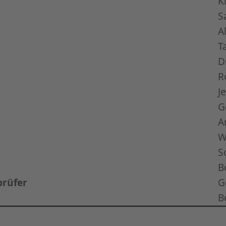
K
S
A
T
D
R
J
G
A
W
S
B
prüfer
G
B