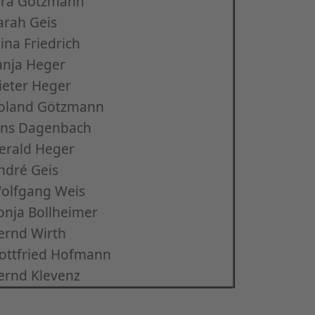
ira Götzmann
arah Geis
lina Friedrich
anja Heger
ieter Heger
oland Götzmann
ens Dagenbach
erald Heger
ndré Geis
olfgang Weis
onja Bollheimer
ernd Wirth
ottfried Hofmann
ernd Klevenz