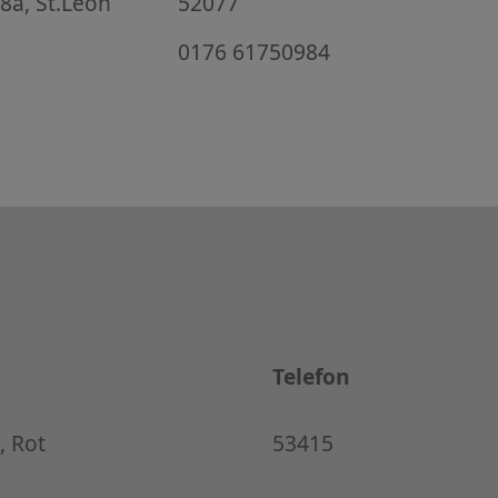
8a, St.Leon
52077
0176 61750984
Telefon
, Rot
53415