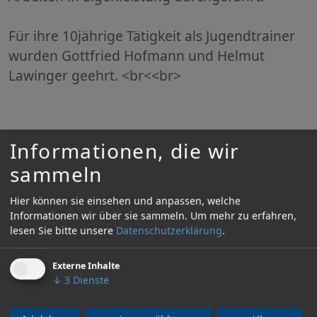
Für ihre 10jährige Tätigkeit als Jugendtrainer
wurden Gottfried Hofmann und Helmut
Lawinger geehrt. <br<<br>
Ebenfalls geehrt wurde Leo Klevenz für seine
Informationen, die wir
10jährige Tätigkeit als 1. Vorsitzender.
sammeln
Hier können sie einsehen und anpassen, welche
Den
4.Platz
belegte der VfB in der Bezirksliga
Informationen wir über sie sammeln.
Um mehr zu erfahren,
Heidelberg.
lesen Sie bitte unsere
Datenschutzerklärung
.
Externe Inhalte
↓
3
Dienste
UNSERE PREMIUM SPONSOREN