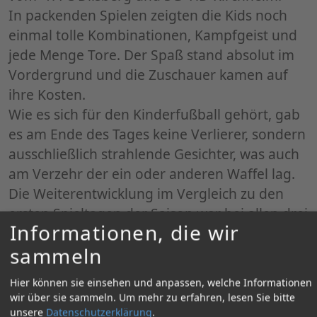
​In packenden Spielen zeigten die Kids noch
einmal tolle Kombinationen, Kampfgeist und
jede Menge Tore. Der Spaß stand absolut im
Vordergrund und die Zuschauer kamen auf
ihre Kosten.
Wie es sich für den Kinderfußball gehört, gab
es am Ende des Tages keine Verlierer, sondern
ausschließlich strahlende Gesichter, was auch
am Verzehr der ein oder anderen Waffel lag.
Die Weiterentwicklung im Vergleich zu den
ersten Spieltagen der Saison war bei allen drei
Informationen, die wir
Teams deutlich zu sehen: Tolles Passspiel,
sammeln
mutige Eins-gegen-Eins-Aktionen und viele
Tore.
Hier können sie einsehen und anpassen, welche Informationen
Ein großes Dankeschön an die Kids, das
wir über sie sammeln.
Um mehr zu erfahren, lesen Sie bitte
Trainerteam und alle Eltern für die großartige
unsere
Datenschutzerklärung
.