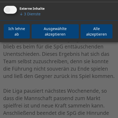
öfter für Entlastung sorgen. In der 89. Minute
verlor die SpG im Spielaufbau den Ball und es
Externe Inhalte
↓
3
Dienste
kam wie es kommen musste, der Gegner
schoss aus 30 Metern den Ball über die SpG-
Ich lehne
Ausgewählte
Alle
Torfrau zum 2:2 ins Tor (89.). Die hektische
ab
akzeptieren
akzeptieren
Schussphase blieb ohne Highlights und so
blieb es beim für die SpG enttäuschenden
Unentschieden. Dieses Ergebnis hat sich das
Team selbst zuzuschreiben, denn sie konnte
die Führung nicht souverän zu Ende spielen
und ließ den Gegner zurück ins Spiel kommen.
Die Liga pausiert nächstes Wochenende, so
dass die Mannschaft passend zum Markt
spielfrei ist und neue Kraft sammeln kann.
Anschließend beendet die SpG die Hinrunde