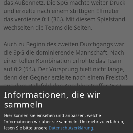
das Außennetz. Die SpG machte weiter Druck
und erzielte nach einem strittigen Elfmeter
das verdiente 0:1 (36.). Mit diesem Spielstand
wechselten die Teams die Seiten.
Auch zu Beginn des zweiten Durchgangs war
die SpG die dominierende Mannschaft. Nach
einer tollen Kombination erhöhte das Team
auf 0:2 (54.). Der Vorsprung hielt nicht lange,
denn der Gegner erzielte nach einem Freistoß
aus dem Halbfeld den Anschlusstreffer (57.).
Informationen, die wir
Anschließend agierte die SpG zu stur und
wollte mit dem Kopf durch die Wand. Dadurch
sammeln
leistete sich die Mannschaft viele Ballverluste
Hier können sie einsehen und anpassen, welche
und kam zu keiner klaren Torchance mehr.
Informationen wir über sie sammeln.
Um mehr zu erfahren,
Dielheim/Wiesloch kämpfte tapfer und konnte
lesen Sie bitte unsere
Datenschutzerklärung
.